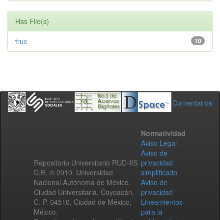
Has File(s)
true
10
Comentarios
Normatividad
Aviso Legal
Aviso de
Repositorio Universitario RUD-IIS
privacidad
D.R. © 2010. Universidad
simplificado
Nacional Autónoma de México.
Aviso de
Ciudad Universitaria, Coyoacán,
privacidad
C. P. 04510, Ciudad de México,
Lineamientos
México.
para la