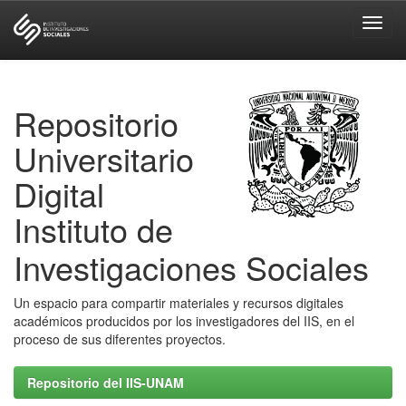
Skip
navigation
Repositorio
Universitario
Digital
Instituto de
Investigaciones Sociales
Un espacio para compartir materiales y recursos digitales
académicos producidos por los investigadores del IIS, en el
proceso de sus diferentes proyectos.
Repositorio del IIS-UNAM