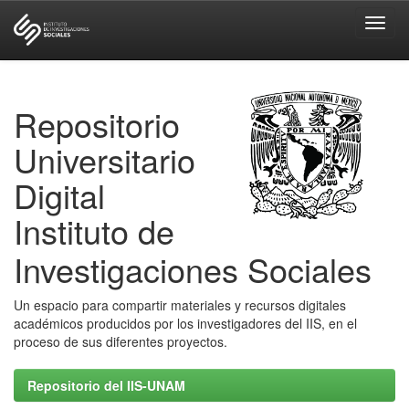
Skip
navigation
Repositorio
Universitario
Digital
Instituto de
Investigaciones Sociales
Un espacio para compartir materiales y recursos digitales
académicos producidos por los investigadores del IIS, en el
proceso de sus diferentes proyectos.
Repositorio del IIS-UNAM