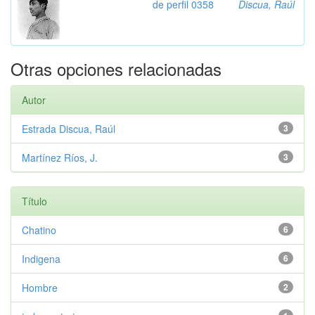
de perfil 0358
Discua, Raúl
Otras opciones relacionadas
Autor
Estrada Discua, Raúl
3
Martínez Ríos, J.
3
Título
Chatino
6
Indigena
6
Hombre
2