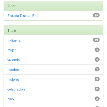
Autor
Estrada Discua, Raúl
19
Título
Indigena
19
mujer
4
vivienda
4
hombre
3
mujeres
3
celebracion
2
nino
2