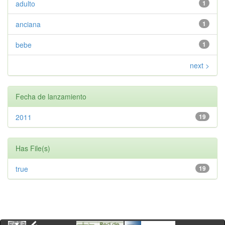
adulto
1
anciana
1
bebe
1
next >
Fecha de lanzamiento
2011
19
Has File(s)
true
19