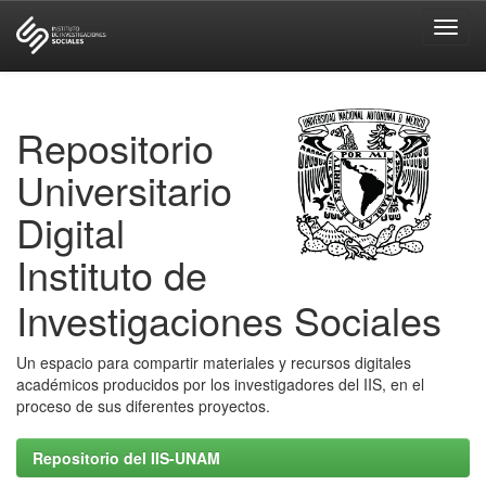
Skip
navigation
Repositorio
Universitario
Digital
Instituto de
Investigaciones Sociales
Un espacio para compartir materiales y recursos digitales
académicos producidos por los investigadores del IIS, en el
proceso de sus diferentes proyectos.
Repositorio del IIS-UNAM