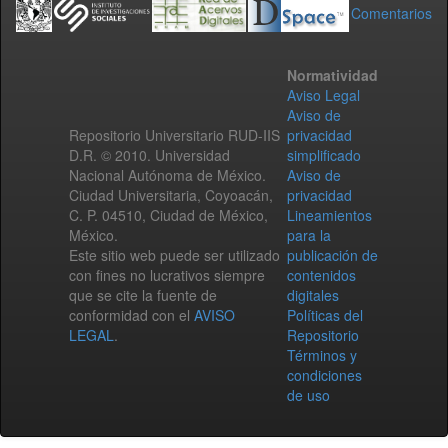
Comentarios
Normatividad
Aviso Legal
Aviso de
Repositorio Universitario RUD-IIS
privacidad
D.R. © 2010. Universidad
simplificado
Nacional Autónoma de México.
Aviso de
Ciudad Universitaria, Coyoacán,
privacidad
C. P. 04510, Ciudad de México,
Lineamientos
México.
para la
Este sitio web puede ser utilizado
publicación de
con fines no lucrativos siempre
contenidos
que se cite la fuente de
digitales
conformidad con el
AVISO
Políticas del
LEGAL
.
Repositorio
Términos y
condiciones
de uso