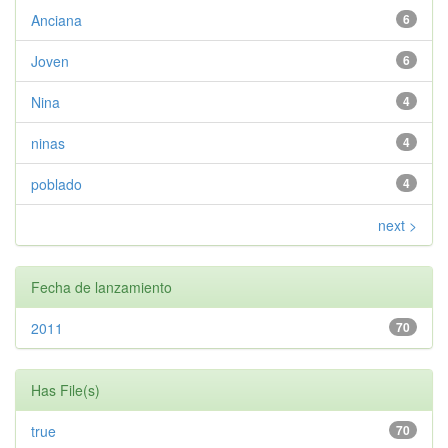
Anciana
6
Joven
6
Nina
4
ninas
4
poblado
4
next >
Fecha de lanzamiento
2011
70
Has File(s)
true
70