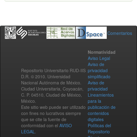
Comentarios
Normatividad
Aviso Legal
Aviso de
Repositorio Universitario RUD-IIS
privacidad
D.R. © 2010. Universidad
simplificado
Nacional Autónoma de México.
Aviso de
Ciudad Universitaria, Coyoacán,
privacidad
C. P. 04510, Ciudad de México,
Lineamientos
México.
para la
Este sitio web puede ser utilizado
publicación de
con fines no lucrativos siempre
contenidos
que se cite la fuente de
digitales
conformidad con el
AVISO
Políticas del
LEGAL
.
Repositorio