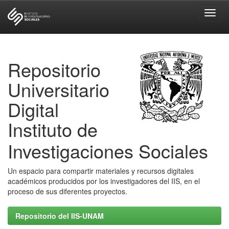
Skip
navigation
Repositorio
Universitario
Digital
Instituto de
Investigaciones Sociales
Un espacio para compartir materiales y recursos digitales
académicos producidos por los investigadores del IIS, en el
proceso de sus diferentes proyectos.
Repositorio del IIS-UNAM