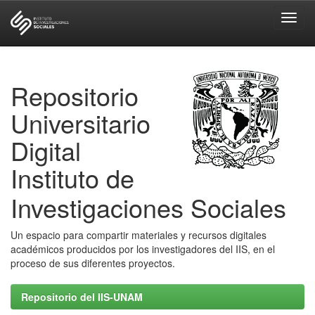
Skip
navigation
Repositorio
Universitario
Digital
Instituto de
Investigaciones Sociales
Un espacio para compartir materiales y recursos digitales
académicos producidos por los investigadores del IIS, en el
proceso de sus diferentes proyectos.
Repositorio del IIS-UNAM