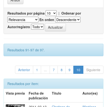
Resultados por página
|
Ordenar por
En orden
Autor/registro
Resultados 91-97 de 97.
Anterior
1
...
7
8
9
10
Siguiente
Resultados por ítem:
Vista previa
Fecha de
Título
Autor(es)
publicación
2011-02-12
Chatinos de
Martínez