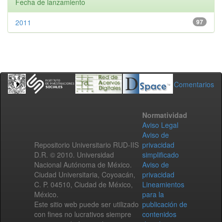
Fecha de lanzamiento
2011
97
Comentarios
Normatividad
Aviso Legal
Aviso de
Repositorio Universitario RUD-IIS
privacidad
D.R. © 2010. Universidad
simplificado
Nacional Autónoma de México.
Aviso de
Ciudad Universitaria, Coyoacán,
privacidad
C. P. 04510, Ciudad de México,
Lineamientos
México.
para la
Este sitio web puede ser utilizado
publicación de
con fines no lucrativos siempre
contenidos