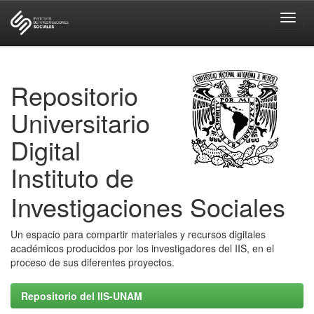
Skip
navigation
Repositorio
Universitario
Digital
Instituto de
Investigaciones Sociales
Un espacio para compartir materiales y recursos digitales
académicos producidos por los investigadores del IIS, en el
proceso de sus diferentes proyectos.
Repositorio del IIS-UNAM