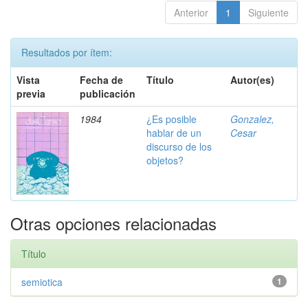
Anterior
1
Siguiente
Resultados por ítem:
Vista
Fecha de
Título
Autor(es)
previa
publicación
1984
¿Es posible
Gonzalez,
hablar de un
Cesar
discurso de los
objetos?
Otras opciones relacionadas
Título
semiotica
1