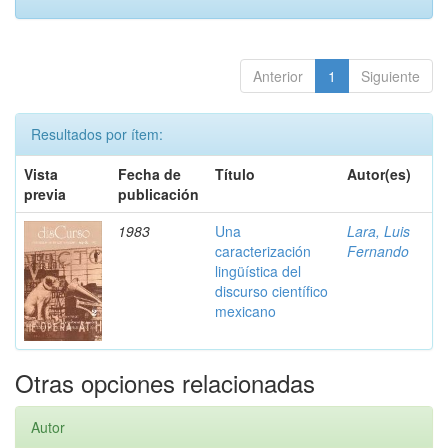
Anterior
1
Siguiente
Resultados por ítem:
Vista
Fecha de
Título
Autor(es)
previa
publicación
1983
Una
Lara, Luis
caracterización
Fernando
lingüística del
discurso científico
mexicano
Otras opciones relacionadas
Autor