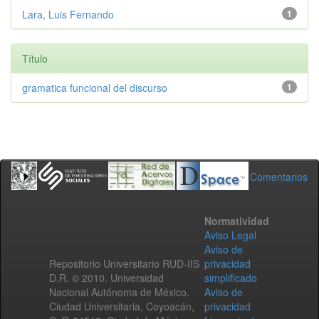
Lara, Luis Fernando
1
Título
gramatica funcional del discurso
1
Comentarios
Normatividad
Aviso Legal
Aviso de
Repositorio Universitario RUD-IIS
privacidad
D.R. © 2010. Universidad
simplificado
Nacional Autónoma de México.
Aviso de
Ciudad Universitaria, Coyoacán,
privacidad