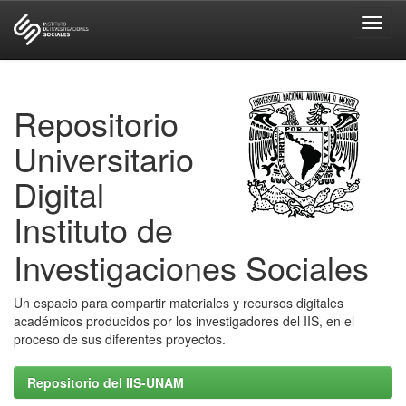
Skip
navigation
Repositorio
Universitario
Digital
Instituto de
Investigaciones Sociales
Un espacio para compartir materiales y recursos digitales
académicos producidos por los investigadores del IIS, en el
proceso de sus diferentes proyectos.
Repositorio del IIS-UNAM