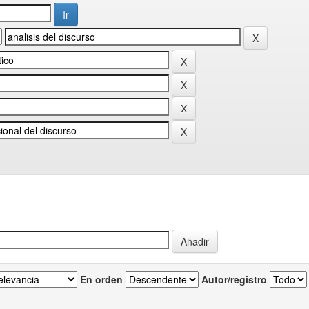
En orden
Autor/registro