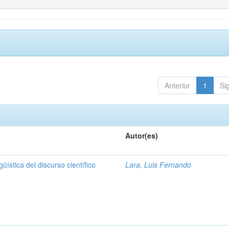
Anterior
1
Si
Autor(es)
üística del discurso científico
Lara, Luis Fernando