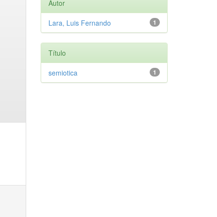
Autor
Lara, Luis Fernando
1
Título
semiotica
1