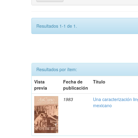
Resultados 1-1 de 1.
Resultados por ítem:
Vista
Fecha de
Título
previa
publicación
1983
Una caracterización ling
mexicano