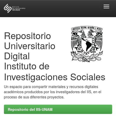
Skip
navigation
Repositorio
Universitario
Digital
Instituto de
Investigaciones Sociales
Un espacio para compartir materiales y recursos digitales
académicos producidos por los investigadores del IIS, en el
proceso de sus diferentes proyectos.
Repositorio del IIS-UNAM