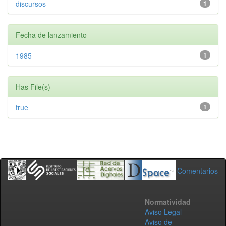
discursos
1
Fecha de lanzamiento
1985
1
Has File(s)
true
1
Comentarios
Normatividad
Aviso Legal
Aviso de