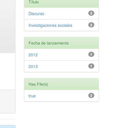
Título
Discurso
2
Investigaciones sociales
2
Fecha de lanzamiento
2012
1
2013
1
Has File(s)
true
2