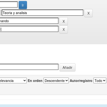
En orden
Autor/registro