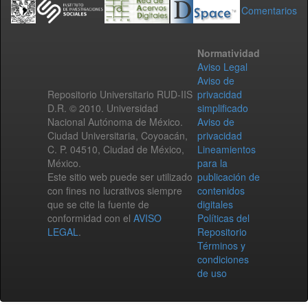
Comentarios
Normatividad
Aviso Legal
Aviso de
Repositorio Universitario RUD-IIS
privacidad
D.R. © 2010. Universidad
simplificado
Nacional Autónoma de México.
Aviso de
Ciudad Universitaria, Coyoacán,
privacidad
C. P. 04510, Ciudad de México,
Lineamientos
México.
para la
Este sitio web puede ser utilizado
publicación de
con fines no lucrativos siempre
contenidos
que se cite la fuente de
digitales
conformidad con el
AVISO
Políticas del
LEGAL
.
Repositorio
Términos y
condiciones
de uso