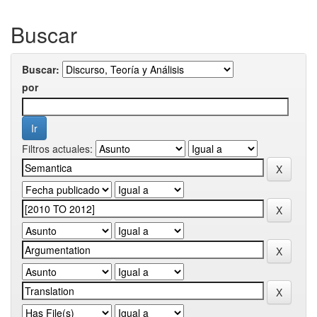
Buscar
Buscar:
por
Filtros actuales: