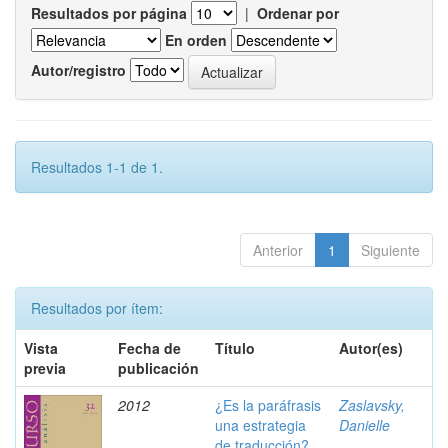
Resultados por página
|
Ordenar por
En orden
Autor/registro
Resultados 1-1 de 1.
Anterior
1
Siguiente
Resultados por ítem:
Vista
Fecha de
Título
Autor(es)
previa
publicación
2012
¿Es la paráfrasis
Zaslavsky,
una estrategia
Danielle
de traducción?