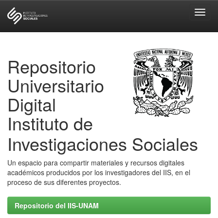
Skip
navigation
Repositorio
Universitario
Digital
Instituto de
Investigaciones Sociales
Un espacio para compartir materiales y recursos digitales
académicos producidos por los investigadores del IIS, en el
proceso de sus diferentes proyectos.
Repositorio del IIS-UNAM