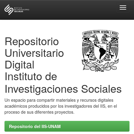
Skip
navigation
Repositorio
Universitario
Digital
Instituto de
Investigaciones Sociales
Un espacio para compartir materiales y recursos digitales
académicos producidos por los investigadores del IIS, en el
proceso de sus diferentes proyectos.
Repositorio del IIS-UNAM