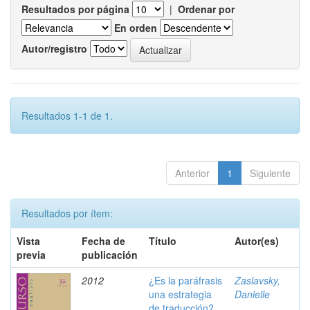
Resultados por página
|
Ordenar por
En orden
Autor/registro
Resultados 1-1 de 1.
Anterior
1
Siguiente
Resultados por ítem:
Vista
Fecha de
Título
Autor(es)
previa
publicación
2012
¿Es la paráfrasis
Zaslavsky,
una estrategia
Danielle
de traducción?