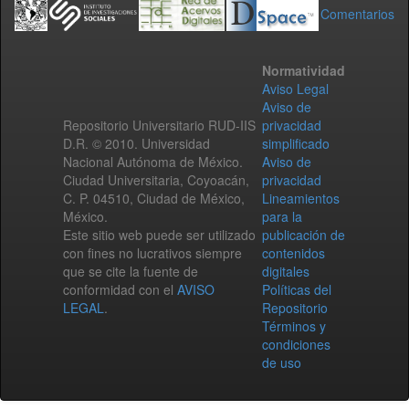
Comentarios
Normatividad
Aviso Legal
Aviso de
Repositorio Universitario RUD-IIS
privacidad
D.R. © 2010. Universidad
simplificado
Nacional Autónoma de México.
Aviso de
Ciudad Universitaria, Coyoacán,
privacidad
C. P. 04510, Ciudad de México,
Lineamientos
México.
para la
Este sitio web puede ser utilizado
publicación de
con fines no lucrativos siempre
contenidos
que se cite la fuente de
digitales
conformidad con el
AVISO
Políticas del
LEGAL
.
Repositorio
Términos y
condiciones
de uso