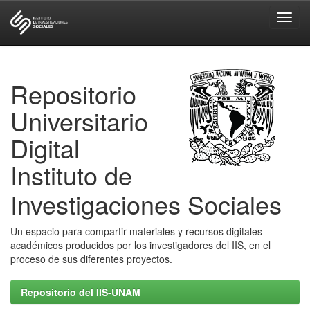
Skip
navigation
Repositorio
Universitario
Digital
Instituto de
Investigaciones Sociales
Un espacio para compartir materiales y recursos digitales
académicos producidos por los investigadores del IIS, en el
proceso de sus diferentes proyectos.
Repositorio del IIS-UNAM