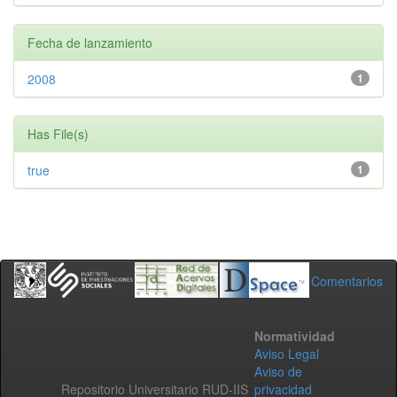
Fecha de lanzamiento
2008
1
Has File(s)
true
1
Comentarios
Normatividad
Aviso Legal
Aviso de
Repositorio Universitario RUD-IIS
privacidad