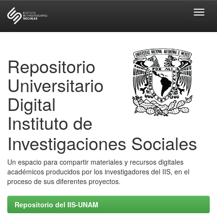
Skip
navigation
Repositorio
Universitario
Digital
Instituto de
Investigaciones Sociales
Un espacio para compartir materiales y recursos digitales
académicos producidos por los investigadores del IIS, en el
proceso de sus diferentes proyectos.
Repositorio del IIS-UNAM