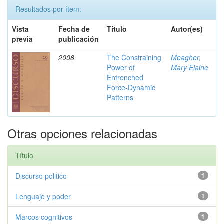
Resultados por ítem:
Vista
Fecha de
Título
Autor(es)
previa
publicación
2008
The Constraining
Meagher,
Power of
Mary Elaine
Entrenched
Force-Dynamic
Patterns
Otras opciones relacionadas
Título
Discurso politico
1
Lenguaje y poder
1
Marcos cognitivos
1