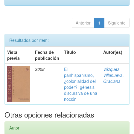
Anterior
1
Siguiente
Resultados por ítem:
Vista
Fecha de
Título
Autor(es)
previa
publicación
2008
El
Vázquez
panhispanismo,
Villanueva,
¿colonialidad del
Graciana
poder?: génesis
discursiva de una
noción
Otras opciones relacionadas
Autor