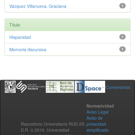
Vázquez Villanueva, Graciana
1
Título
Hispanidad
1
Memoria discursiva
1
Comentarios
Normatividad
Aviso Legal
Aviso de
Repositorio Universitario RUD-IIS
privacidad
D.R. © 2010. Universidad
simplificado