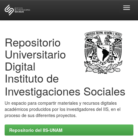
Skip
navigation
Repositorio
Universitario
Digital
Instituto de
Investigaciones Sociales
Un espacio para compartir materiales y recursos digitales
académicos producidos por los investigadores del IIS, en el
proceso de sus diferentes proyectos.
Repositorio del IIS-UNAM