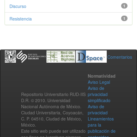
Discurso
1
Resistencia
1
Comentarios
Normatividad
Aviso Legal
Aviso de
Repositorio Universitario RUD-IIS
privacidad
D.R. © 2010. Universidad
simplificado
Nacional Autónoma de México.
Aviso de
Ciudad Universitaria, Coyoacán,
privacidad
C. P. 04510, Ciudad de México,
Lineamientos
México.
para la
Este sitio web puede ser utilizado
publicación de