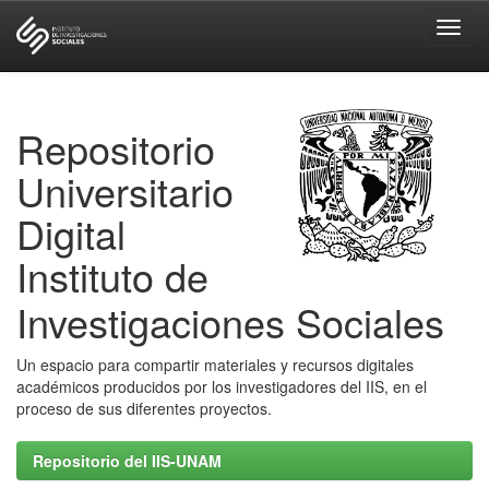
Skip
navigation
Repositorio
Universitario
Digital
Instituto de
Investigaciones Sociales
Un espacio para compartir materiales y recursos digitales
académicos producidos por los investigadores del IIS, en el
proceso de sus diferentes proyectos.
Repositorio del IIS-UNAM