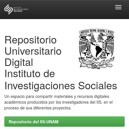
Skip
navigation
Repositorio
Universitario
Digital
Instituto de
Investigaciones Sociales
Un espacio para compartir materiales y recursos digitales
académicos producidos por los investigadores del IIS, en el
proceso de sus diferentes proyectos.
Repositorio del IIS-UNAM