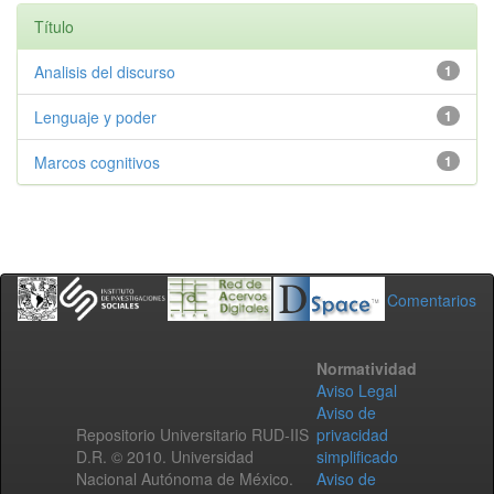
Título
Analisis del discurso
1
Lenguaje y poder
1
Marcos cognitivos
1
Comentarios
Normatividad
Aviso Legal
Aviso de
Repositorio Universitario RUD-IIS
privacidad
D.R. © 2010. Universidad
simplificado
Nacional Autónoma de México.
Aviso de