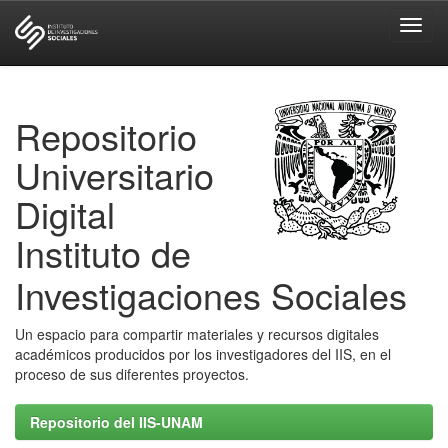
Skip
navigation
Repositorio
Universitario
Digital
Instituto de
Investigaciones Sociales
Un espacio para compartir materiales y recursos digitales
académicos producidos por los investigadores del IIS, en el
proceso de sus diferentes proyectos.
Repositorio del IIS-UNAM