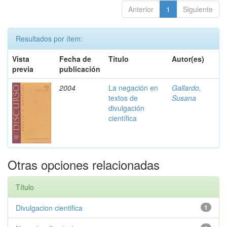
Anterior
1
Siguiente
Resultados por ítem:
Vista
Fecha de
Título
Autor(es)
previa
publicación
2004
La negación en
Gallardo,
textos de
Susana
divulgación
científica
Otras opciones relacionadas
Título
Divulgacion cientifica
1