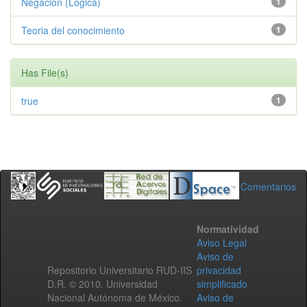
Negacion (Logica)
1
Teoria del conocimiento
1
Has File(s)
true
1
Comentarios
Normatividad
Aviso Legal
Aviso de
Repositorio Universitario RUD-IIS
privacidad
D.R. © 2010. Universidad
simplificado
Nacional Autónoma de México.
Aviso de