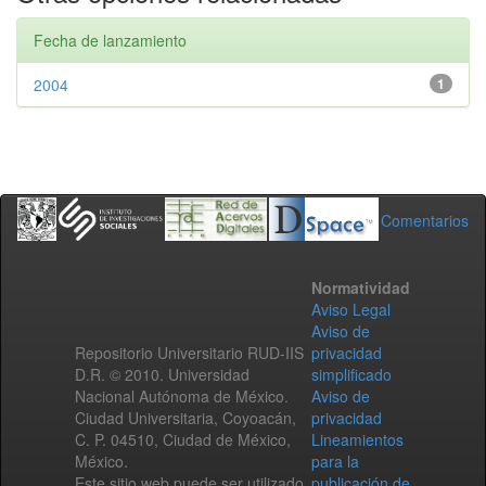
Fecha de lanzamiento
2004
1
Comentarios
Normatividad
Aviso Legal
Aviso de
Repositorio Universitario RUD-IIS
privacidad
D.R. © 2010. Universidad
simplificado
Nacional Autónoma de México.
Aviso de
Ciudad Universitaria, Coyoacán,
privacidad
C. P. 04510, Ciudad de México,
Lineamientos
México.
para la
Este sitio web puede ser utilizado
publicación de