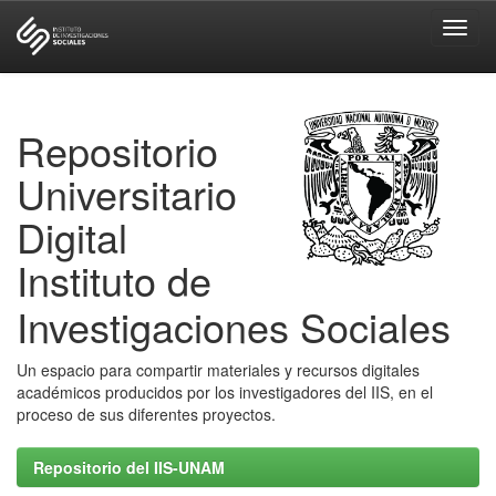
Skip
navigation
Repositorio
Universitario
Digital
Instituto de
Investigaciones Sociales
Un espacio para compartir materiales y recursos digitales
académicos producidos por los investigadores del IIS, en el
proceso de sus diferentes proyectos.
Repositorio del IIS-UNAM