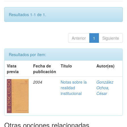
Resultados 1-1 de 1.
Anterior
1
Siguiente
Resultados por ítem:
Vista
Fecha de
Título
Autor(es)
previa
publicación
2004
Notas sobre la
González
realidad
Ochoa,
institucional
César
Otras opciones relacionadas