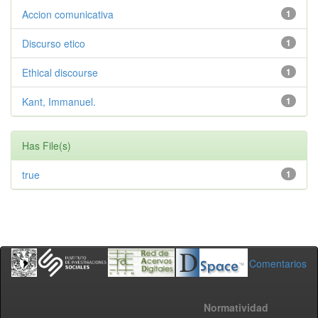
Accion comunicativa
1
Discurso etico
1
Ethical discourse
1
Kant, Immanuel.
1
Has File(s)
true
1
Comentarios
Normatividad