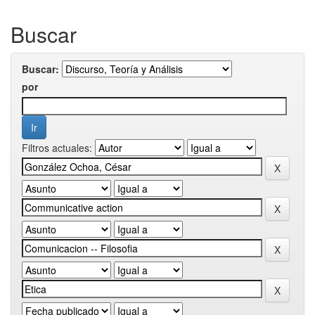
Buscar
Buscar:
por
Filtros actuales: