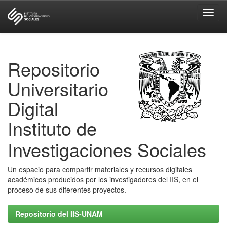
Skip
navigation
Repositorio
Universitario
Digital
Instituto de
Investigaciones Sociales
Un espacio para compartir materiales y recursos digitales
académicos producidos por los investigadores del IIS, en el
proceso de sus diferentes proyectos.
Repositorio del IIS-UNAM