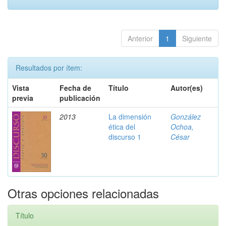
Anterior
1
Siguiente
Resultados por ítem:
Vista
Fecha de
Título
Autor(es)
previa
publicación
2013
La dimensión
González
ética del
Ochoa,
discurso 1
César
Otras opciones relacionadas
Título