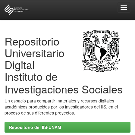
Skip
navigation
Repositorio
Universitario
Digital
Instituto de
Investigaciones Sociales
Un espacio para compartir materiales y recursos digitales
académicos producidos por los investigadores del IIS, en el
proceso de sus diferentes proyectos.
Repositorio del IIS-UNAM