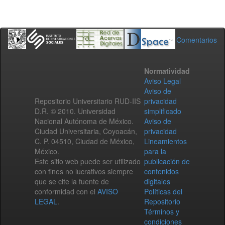
Comentarios
Normatividad
Aviso Legal
Aviso de
Repositorio Universitario RUD-IIS
privacidad
D.R. © 2010. Universidad
simplificado
Nacional Autónoma de México.
Aviso de
Ciudad Universitaria, Coyoacán,
privacidad
C. P. 04510, Ciudad de México,
Lineamientos
México.
para la
Este sitio web puede ser utilizado
publicación de
con fines no lucrativos siempre
contenidos
que se cite la fuente de
digitales
conformidad con el
AVISO
Políticas del
LEGAL
.
Repositorio
Términos y
condiciones