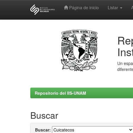
Página de inicio
Listar
Skip
navigation
Rep
Ins
Un espac
diferent
Repositorio del IIS-UNAM
Buscar
Buscar: