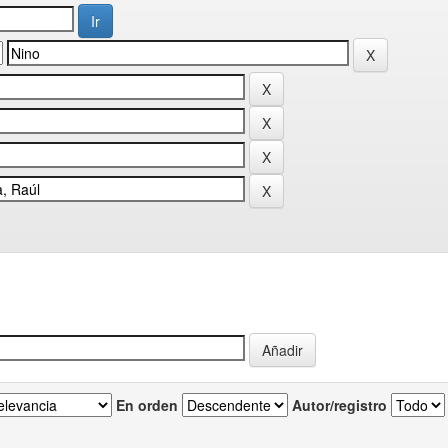
En orden
Autor/registro