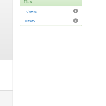
Título
Indigena
4
Retrato
1