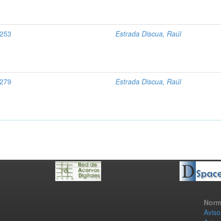
0253
Estrada Discua, Raúl
0279
Estrada Discua, Raúl
Norm
Aviso