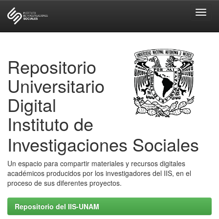
Skip
navigation
Repositorio
Universitario
Digital
Instituto de
Investigaciones Sociales
Un espacio para compartir materiales y recursos digitales
académicos producidos por los investigadores del IIS, en el
proceso de sus diferentes proyectos.
Repositorio del IIS-UNAM