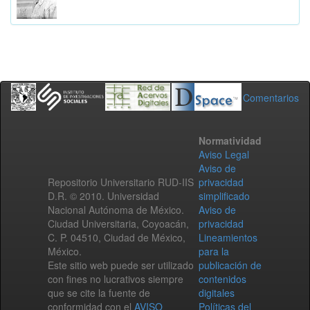
Comentarios
Normatividad
Aviso Legal
Aviso de
Repositorio Universitario RUD-IIS
privacidad
D.R. © 2010. Universidad
simplificado
Nacional Autónoma de México.
Aviso de
Ciudad Universitaria, Coyoacán,
privacidad
C. P. 04510, Ciudad de México,
Lineamientos
México.
para la
Este sitio web puede ser utilizado
publicación de
con fines no lucrativos siempre
contenidos
que se cite la fuente de
digitales
conformidad con el
AVISO
Políticas del