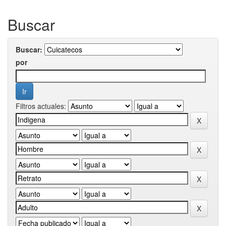
Buscar
Buscar:
por
Filtros actuales: