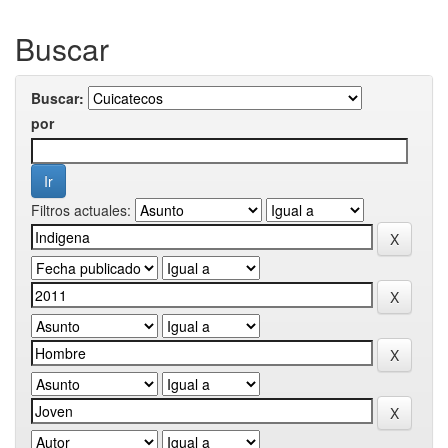
Buscar
Buscar:
por
Filtros actuales: