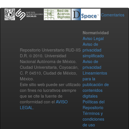
Comentarios
Normatividad
Aviso Legal
Aviso de
Repositorio Universitario RUD-IIS
privacidad
D.R. © 2010. Universidad
simplificado
Nacional Autónoma de México.
Aviso de
Ciudad Universitaria, Coyoacán,
privacidad
C. P. 04510, Ciudad de México,
Lineamientos
México.
para la
Este sitio web puede ser utilizado
publicación de
con fines no lucrativos siempre
contenidos
que se cite la fuente de
digitales
conformidad con el
AVISO
Políticas del
LEGAL
.
Repositorio
Términos y
condiciones
de uso