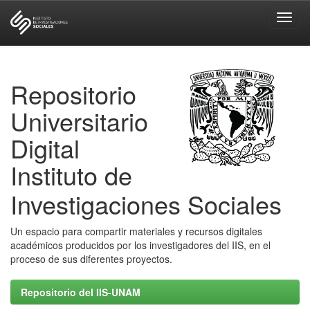
Skip
navigation
Repositorio
Universitario
Digital
Instituto de
Investigaciones Sociales
Un espacio para compartir materiales y recursos digitales
académicos producidos por los investigadores del IIS, en el
proceso de sus diferentes proyectos.
Repositorio del IIS-UNAM