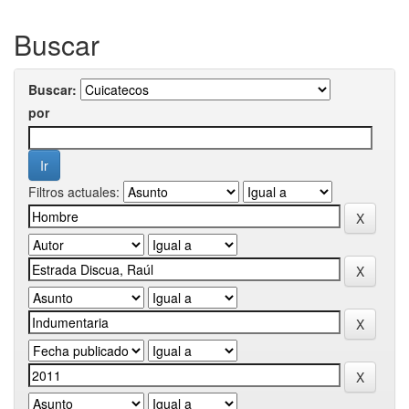
Buscar
Buscar:
por
Filtros actuales: