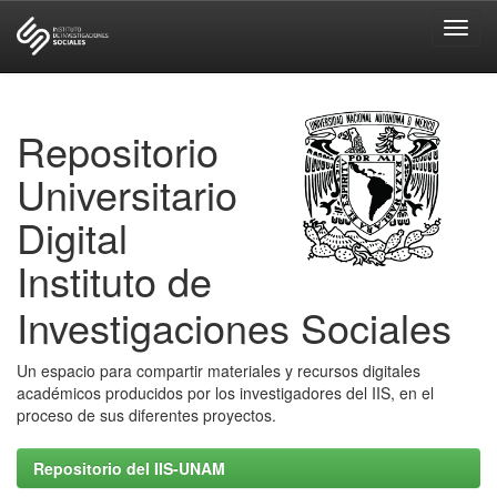
Skip
navigation
Repositorio
Universitario
Digital
Instituto de
Investigaciones Sociales
Un espacio para compartir materiales y recursos digitales
académicos producidos por los investigadores del IIS, en el
proceso de sus diferentes proyectos.
Repositorio del IIS-UNAM