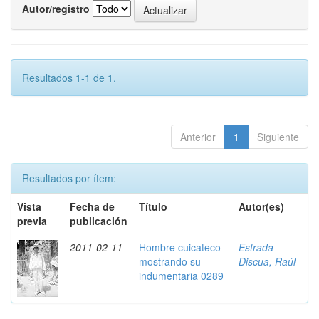
Autor/registro
Resultados 1-1 de 1.
Anterior
1
Siguiente
Resultados por ítem:
Vista
Fecha de
Título
Autor(es)
previa
publicación
2011-02-11
Hombre cuicateco
Estrada
mostrando su
Discua, Raúl
indumentaria 0289