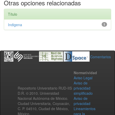
Otras opciones relacionadas
Título
Indigena
1
Comentarios
Normatividad
Aviso Legal
Aviso de
Repositorio Universitario RUD-IIS
privacidad
D.R. © 2010. Universidad
simplificado
Nacional Autónoma de México.
Aviso de
Ciudad Universitaria, Coyoacán,
privacidad
C. P. 04510, Ciudad de México,
Lineamientos
México.
para la