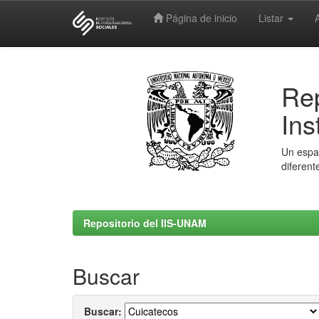
Página de inicio
Listar
Skip
navigation
Rep
Ins
Un espac
diferent
Repositorio del IIS-UNAM
Buscar
Buscar: