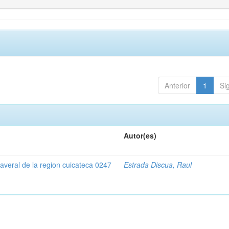
Anterior
1
Si
Autor(es)
naveral de la region cuicateca 0247
Estrada Discua, Raul