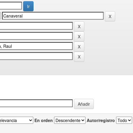
En orden
Autor/registro