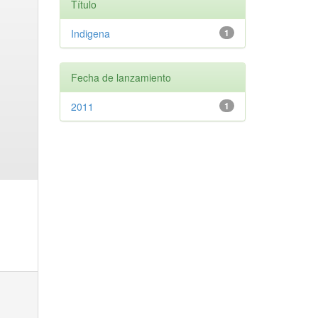
Título
Indigena
1
Fecha de lanzamiento
2011
1