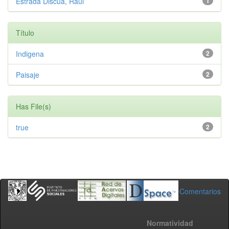
Estrada Discua, Raúl
1
Título
Indigena
2
Paisaje
2
Has File(s)
true
2
Comentarios
Normatividad