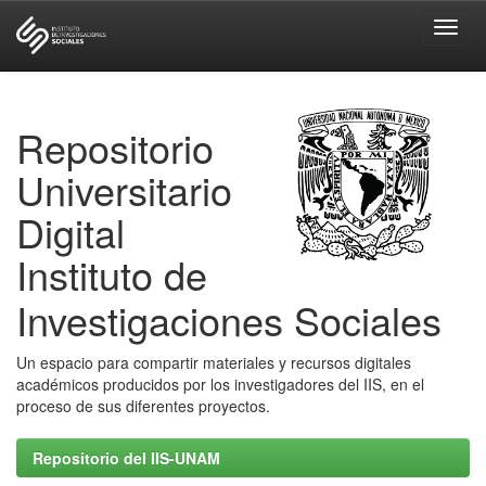
Skip
navigation
Repositorio
Universitario
Digital
Instituto de
Investigaciones Sociales
Un espacio para compartir materiales y recursos digitales
académicos producidos por los investigadores del IIS, en el
proceso de sus diferentes proyectos.
Repositorio del IIS-UNAM