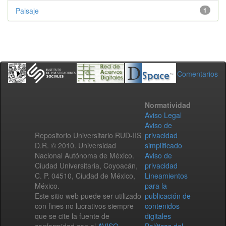
Paisaje
1
Comentarios
Normatividad
Aviso Legal
Aviso de
Repositorio Universitario RUD-IIS
privacidad
D.R. © 2010. Universidad
simplificado
Nacional Autónoma de México.
Aviso de
Ciudad Universitaria, Coyoacán,
privacidad
C. P. 04510, Ciudad de México,
Lineamientos
México.
para la
Este sitio web puede ser utilizado
publicación de
con fines no lucrativos siempre
contenidos
que se cite la fuente de
digitales