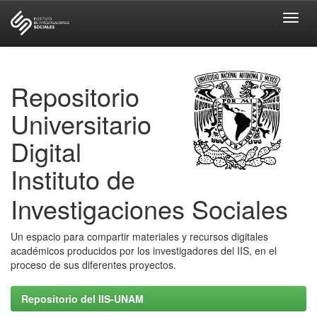
Skip
navigation
Repositorio
Universitario
Digital
Instituto de
Investigaciones Sociales
Un espacio para compartir materiales y recursos digitales
académicos producidos por los investigadores del IIS, en el
proceso de sus diferentes proyectos.
Repositorio del IIS-UNAM