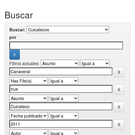
Buscar
Buscar:
por
Filtros actuales: