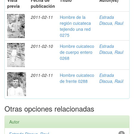
Vista
Fecha de
Título
Autor(es)
previa
publicación
2011-02-11
Hombre de la
Estrada
región cuicateca
Discua, Raul
tejiendo una red
0275
2011-02-10
Hombre cuicateco
Estrada
de cuerpo entero
Discua, Raul
0268
2011-02-11
Hombre cuicateco
Estrada
de frente 0288
Discua, Raúl
Otras opciones relacionadas
Autor
2