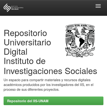
Skip
navigation
Repositorio
Universitario
Digital
Instituto de
Investigaciones Sociales
Un espacio para compartir materiales y recursos digitales
académicos producidos por los investigadores del IIS, en el
proceso de sus diferentes proyectos.
Repositorio del IIS-UNAM