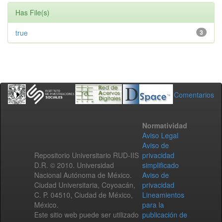
Has File(s)
true
3
Comentarios
Normatividad
Aviso Legal
Aviso de
Repositorio Universitario RUD-IIS
privacidad
D.R. © 2010. Universidad
simplificado
Nacional Autónoma de México.
Aviso de
Ciudad Universitaria, Coyoacán,
privacidad
C. P. 04510, Ciudad de México,
Lineamientos
México.
para la
Este sitio web puede ser utilizado
publicación de