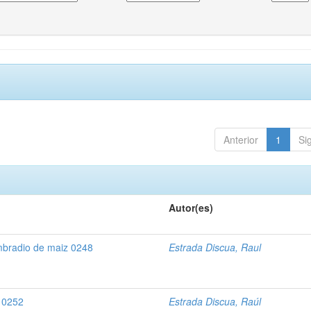
Anterior
1
Si
Autor(es)
embradio de maiz 0248
Estrada Discua, Raul
o 0252
Estrada Discua, Raúl