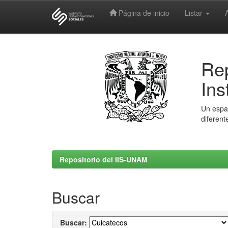
Página de inicio
Listar
Skip
navigation
Rep
Ins
Un espac
diferent
Repositorio del IIS-UNAM
Buscar
Buscar: