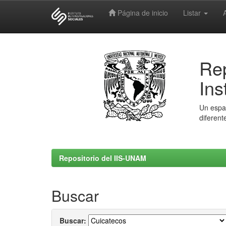
Página de inicio
Listar
Skip
navigation
Rep
Ins
Un espac
diferent
Repositorio del IIS-UNAM
Buscar
Buscar: