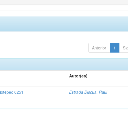
Anterior
1
Si
Autor(es)
uiotepec 0251
Estrada Discua, Raúl