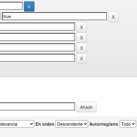
En orden
Autor/registro