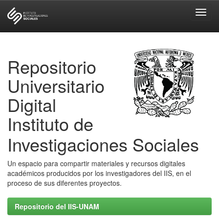
Skip
navigation
Repositorio
Universitario
Digital
Instituto de
Investigaciones Sociales
Un espacio para compartir materiales y recursos digitales
académicos producidos por los investigadores del IIS, en el
proceso de sus diferentes proyectos.
Repositorio del IIS-UNAM