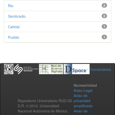
Rio
2
Sembradio
2
Cafetal
1
Pueblo
1
Comentarios
Normatividad
Aviso Legal
Aviso de
Repositorio Universitario RUD-IIS
privacidad
D.R. © 2010. Universidad
simplificado
Nacional Autónoma de México.
Aviso de