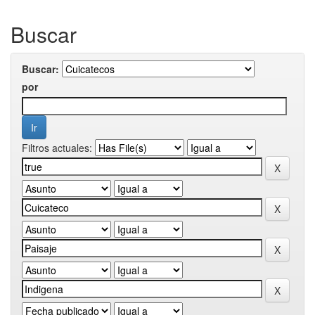
Buscar
Buscar:
por
Filtros actuales: