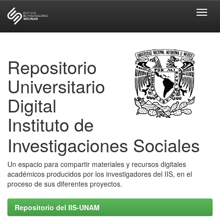
Skip
navigation
Repositorio
Universitario
Digital
Instituto de
Investigaciones Sociales
Un espacio para compartir materiales y recursos digitales
académicos producidos por los investigadores del IIS, en el
proceso de sus diferentes proyectos.
Repositorio del IIS-UNAM