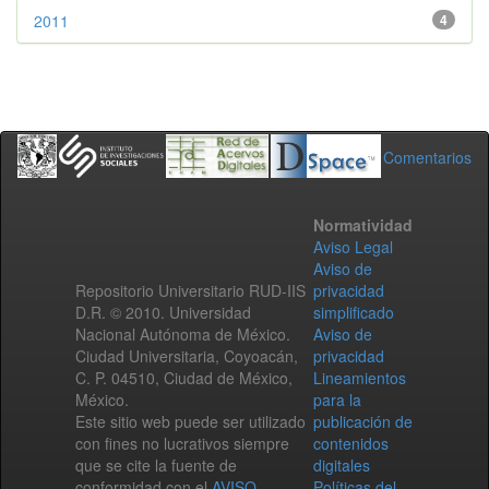
2011
4
Comentarios
Normatividad
Aviso Legal
Aviso de
Repositorio Universitario RUD-IIS
privacidad
D.R. © 2010. Universidad
simplificado
Nacional Autónoma de México.
Aviso de
Ciudad Universitaria, Coyoacán,
privacidad
C. P. 04510, Ciudad de México,
Lineamientos
México.
para la
Este sitio web puede ser utilizado
publicación de
con fines no lucrativos siempre
contenidos
que se cite la fuente de
digitales
conformidad con el
AVISO
Políticas del