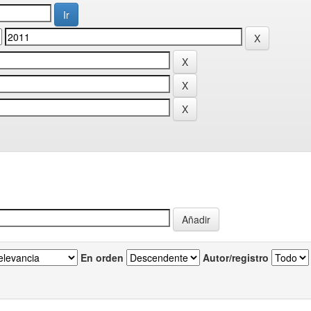
En orden
Autor/registro