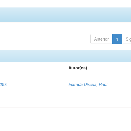
Anterior
1
Si
Autor(es)
0253
Estrada Discua, Raúl