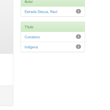
Autor
Estrada Discua, Raúl
1
Título
Cuicateco
1
Indigena
1