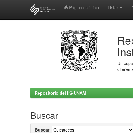
Página de inicio
Listar
Skip
navigation
Rep
Ins
Un espac
diferent
Repositorio del IIS-UNAM
Buscar
Buscar: