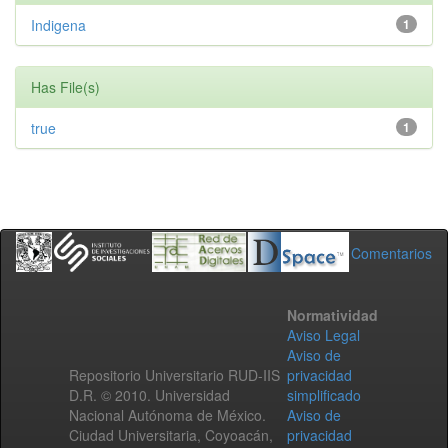
Indigena
1
Has File(s)
true
1
Comentarios
Normatividad
Aviso Legal
Aviso de
Repositorio Universitario RUD-IIS
privacidad
D.R. © 2010. Universidad
simplificado
Nacional Autónoma de México.
Aviso de
Ciudad Universitaria, Coyoacán,
privacidad