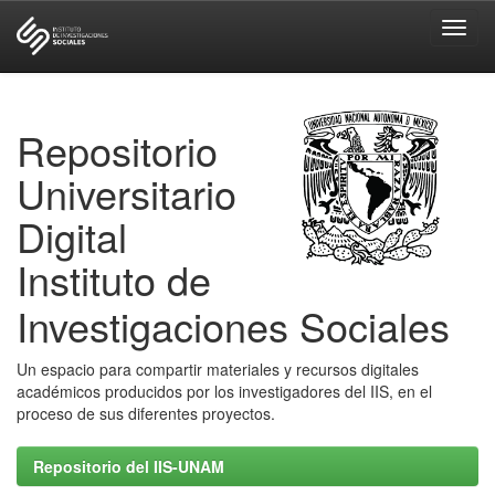
Skip
navigation
Repositorio
Universitario
Digital
Instituto de
Investigaciones Sociales
Un espacio para compartir materiales y recursos digitales
académicos producidos por los investigadores del IIS, en el
proceso de sus diferentes proyectos.
Repositorio del IIS-UNAM