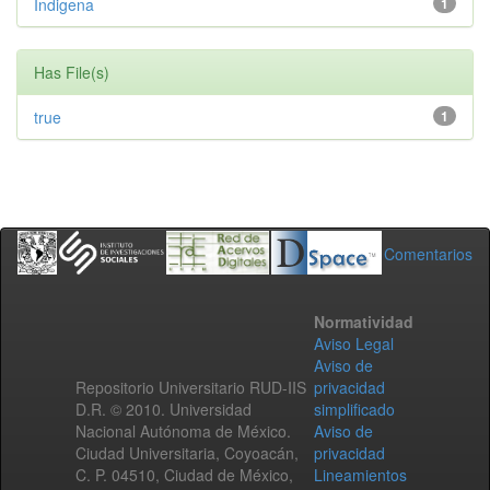
Indigena
1
Has File(s)
true
1
Comentarios
Normatividad
Aviso Legal
Aviso de
Repositorio Universitario RUD-IIS
privacidad
D.R. © 2010. Universidad
simplificado
Nacional Autónoma de México.
Aviso de
Ciudad Universitaria, Coyoacán,
privacidad
C. P. 04510, Ciudad de México,
Lineamientos