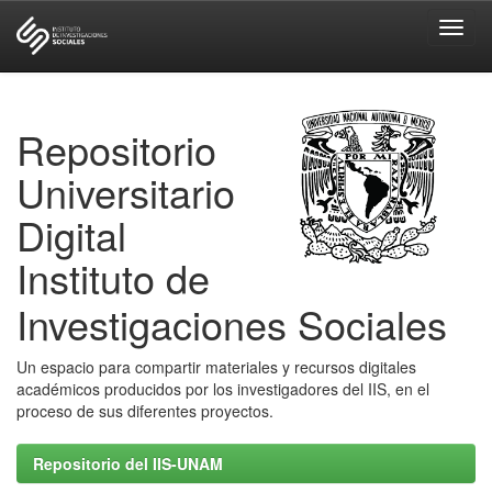
Skip
navigation
Repositorio
Universitario
Digital
Instituto de
Investigaciones Sociales
Un espacio para compartir materiales y recursos digitales
académicos producidos por los investigadores del IIS, en el
proceso de sus diferentes proyectos.
Repositorio del IIS-UNAM