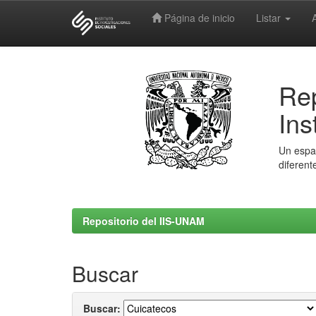
Página de inicio
Listar
Skip
navigation
Rep
Ins
Un espac
diferent
Repositorio del IIS-UNAM
Buscar
Buscar: