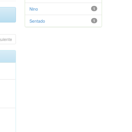
Nino
1
Sentado
1
guiente