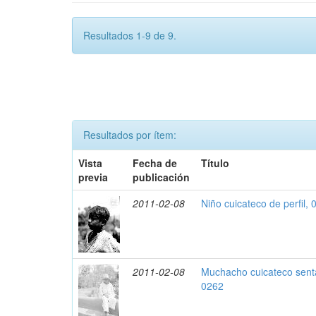
Resultados 1-9 de 9.
Resultados por ítem:
Vista
Fecha de
Título
previa
publicación
2011-02-08
Niño cuicateco de perfil,
2011-02-08
Muchacho cuicateco sent
0262