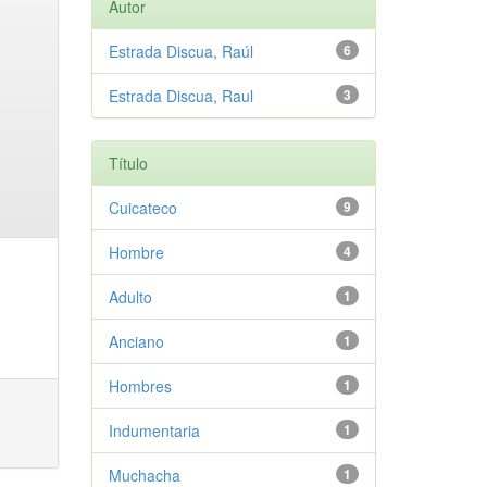
Autor
Estrada Discua, Raúl
6
Estrada Discua, Raul
3
Título
Cuicateco
9
Hombre
4
Adulto
1
Anciano
1
Hombres
1
Indumentaria
1
Muchacha
1