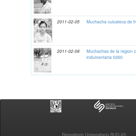
2011-02-05
Muchacha cuicateca de f
2011-02-08
Muchachas de la region 
indumentaria 0260
Repositorio Universitario RUD-IIS