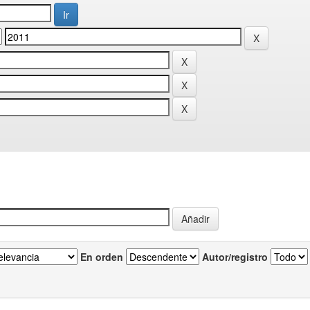
En orden
Autor/registro