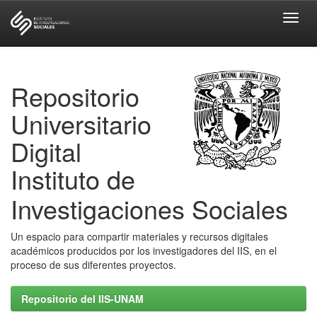
Skip
navigation
Repositorio
Universitario
Digital
Instituto de
Investigaciones Sociales
Un espacio para compartir materiales y recursos digitales
académicos producidos por los investigadores del IIS, en el
proceso de sus diferentes proyectos.
Repositorio del IIS-UNAM