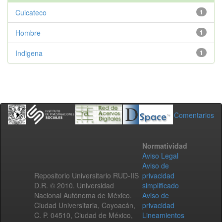
Cuicateco
1
Hombre
1
Indigena
1
Comentarios
Normatividad
Aviso Legal
Aviso de
Repositorio Universitario RUD-IIS
privacidad
D.R. © 2010. Universidad
simplificado
Nacional Autónoma de México.
Aviso de
Ciudad Universitaria, Coyoacán,
privacidad
C. P. 04510, Ciudad de México,
Lineamientos