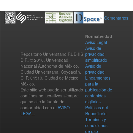
Comentarios
Normatividad
Aviso Legal
Aviso de
Repositorio Universitario RUD-IIS
privacidad
D.R. © 2010. Universidad
simplificado
Nacional Autónoma de México.
Aviso de
Ciudad Universitaria, Coyoacán,
privacidad
C. P. 04510, Ciudad de México,
Lineamientos
México.
para la
Este sitio web puede ser utilizado
publicación de
con fines no lucrativos siempre
contenidos
que se cite la fuente de
digitales
conformidad con el
AVISO
Políticas del
LEGAL
.
Repositorio
Términos y
condiciones
de uso