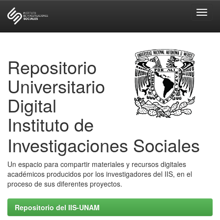
Skip
navigation
Repositorio
Universitario
Digital
Instituto de
Investigaciones Sociales
Un espacio para compartir materiales y recursos digitales
académicos producidos por los investigadores del IIS, en el
proceso de sus diferentes proyectos.
Repositorio del IIS-UNAM