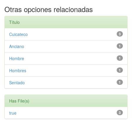
Otras opciones relacionadas
Título
Cuicateco
3
Anciano
1
Hombre
1
Hombres
1
Sentado
1
Has File(s)
true
3