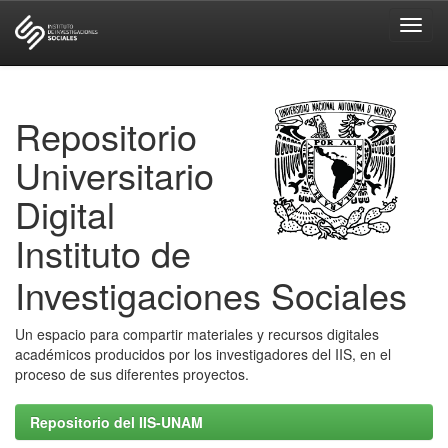
Skip
navigation
Repositorio
Universitario
Digital
Instituto de
Investigaciones Sociales
Un espacio para compartir materiales y recursos digitales
académicos producidos por los investigadores del IIS, en el
proceso de sus diferentes proyectos.
Repositorio del IIS-UNAM