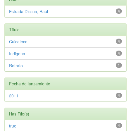
Estrada Discua, Raúl
4
Título
Cuicateco
4
Indigena
4
Retrato
1
Fecha de lanzamiento
2011
4
Has File(s)
true
4