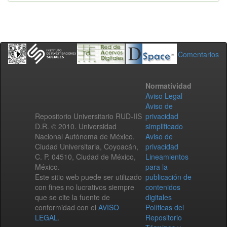
Comentarios
Normatividad
Aviso Legal
Aviso de
Repositorio Universitario RUD-IIS
privacidad
D.R. © 2010. Universidad
simplificado
Nacional Autónoma de México.
Aviso de
Ciudad Universitaria, Coyoacán,
privacidad
C. P. 04510, Ciudad de México,
Lineamientos
México.
para la
Este sitio web puede ser utilizado
publicación de
con fines no lucrativos siempre
contenidos
que se cite la fuente de
digitales
conformidad con el
AVISO
Políticas del
LEGAL
.
Repositorio