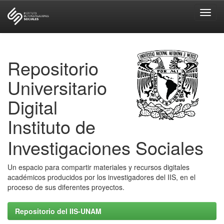
Skip
navigation
Repositorio
Universitario
Digital
Instituto de
Investigaciones Sociales
Un espacio para compartir materiales y recursos digitales
académicos producidos por los investigadores del IIS, en el
proceso de sus diferentes proyectos.
Repositorio del IIS-UNAM