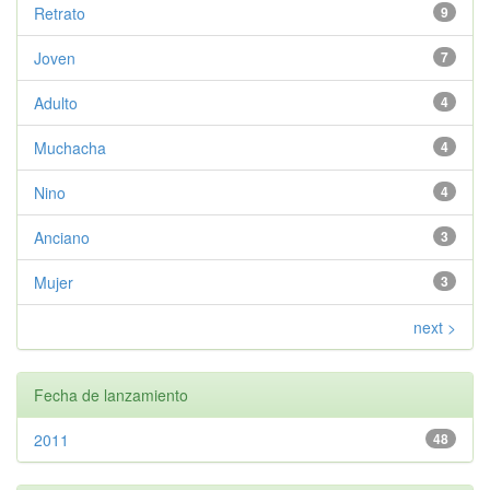
Retrato
9
Joven
7
Adulto
4
Muchacha
4
Nino
4
Anciano
3
Mujer
3
next >
Fecha de lanzamiento
2011
48