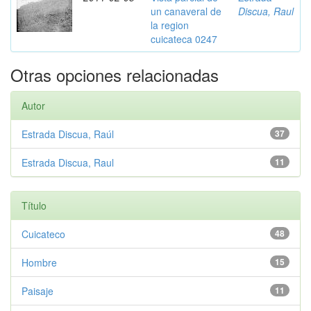
un canaveral de
Discua, Raul
la region
cuicateca 0247
Otras opciones relacionadas
Autor
Estrada Discua, Raúl
37
Estrada Discua, Raul
11
Título
Cuicateco
48
Hombre
15
Paisaje
11