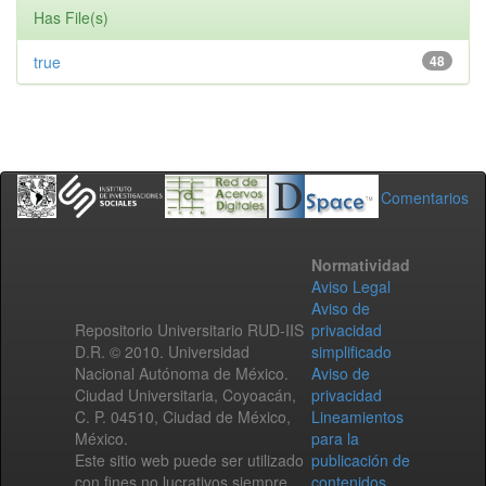
Has File(s)
true
48
Comentarios
Normatividad
Aviso Legal
Aviso de
Repositorio Universitario RUD-IIS
privacidad
D.R. © 2010. Universidad
simplificado
Nacional Autónoma de México.
Aviso de
Ciudad Universitaria, Coyoacán,
privacidad
C. P. 04510, Ciudad de México,
Lineamientos
México.
para la
Este sitio web puede ser utilizado
publicación de
con fines no lucrativos siempre
contenidos