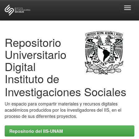
Skip
navigation
Repositorio
Universitario
Digital
Instituto de
Investigaciones Sociales
Un espacio para compartir materiales y recursos digitales
académicos producidos por los investigadores del IIS, en el
proceso de sus diferentes proyectos.
Repositorio del IIS-UNAM