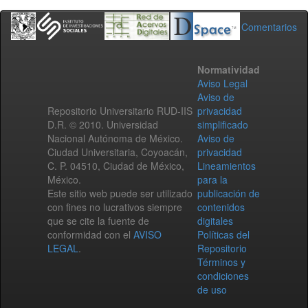
Comentarios
Normatividad
Aviso Legal
Aviso de
Repositorio Universitario RUD-IIS
privacidad
D.R. © 2010. Universidad
simplificado
Nacional Autónoma de México.
Aviso de
Ciudad Universitaria, Coyoacán,
privacidad
C. P. 04510, Ciudad de México,
Lineamientos
México.
para la
Este sitio web puede ser utilizado
publicación de
con fines no lucrativos siempre
contenidos
que se cite la fuente de
digitales
conformidad con el
AVISO
Políticas del
LEGAL
.
Repositorio
Términos y
condiciones
de uso