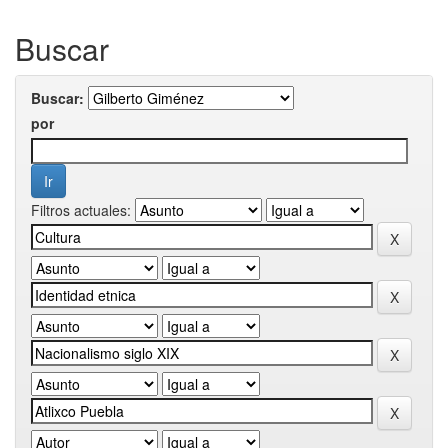
Buscar
Buscar:
por
Filtros actuales: