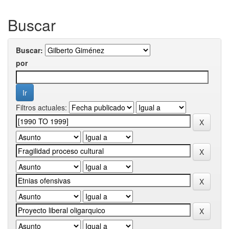
Buscar
Buscar:
por
Filtros actuales: