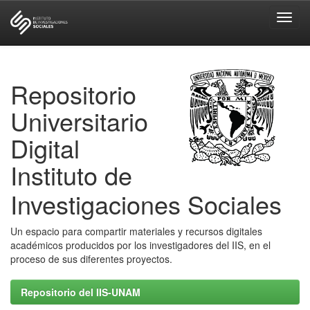
Skip
navigation
Repositorio
Universitario
Digital
Instituto de
Investigaciones Sociales
Un espacio para compartir materiales y recursos digitales
académicos producidos por los investigadores del IIS, en el
proceso de sus diferentes proyectos.
Repositorio del IIS-UNAM