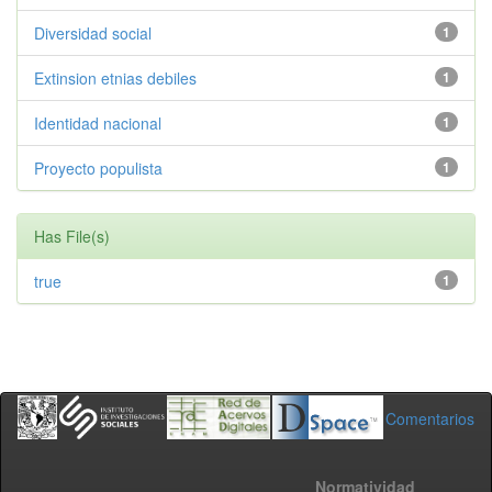
Diversidad social
1
Extinsion etnias debiles
1
Identidad nacional
1
Proyecto populista
1
Has File(s)
true
1
Comentarios
Normatividad