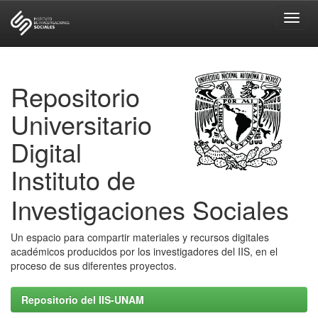
Skip
navigation
Repositorio
Universitario
Digital
Instituto de
Investigaciones Sociales
Un espacio para compartir materiales y recursos digitales
académicos producidos por los investigadores del IIS, en el
proceso de sus diferentes proyectos.
Repositorio del IIS-UNAM