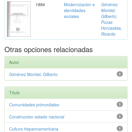
1994
Modernización e
Giménez
identidades
Montiel,
sociales
Gilberto
;
Pozas
Horcasitas,
Ricardo
Otras opciones relacionadas
Autor
Giménez Montiel, Gilberto
1
Título
Comunidades primordiales
1
Construccion estado nacional
1
Cultura hispanoamericana
1