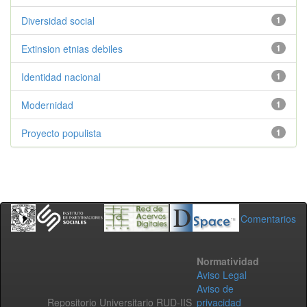
Diversidad social
1
Extinsion etnias debiles
1
Identidad nacional
1
Modernidad
1
Proyecto populista
1
Comentarios
Normatividad
Aviso Legal
Aviso de
Repositorio Universitario RUD-IIS
privacidad