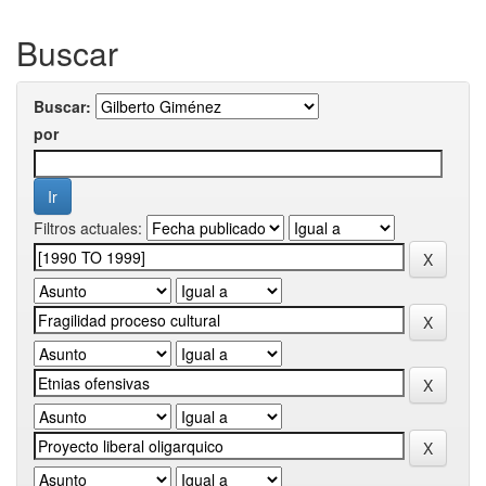
Buscar
Buscar:
por
Filtros actuales: