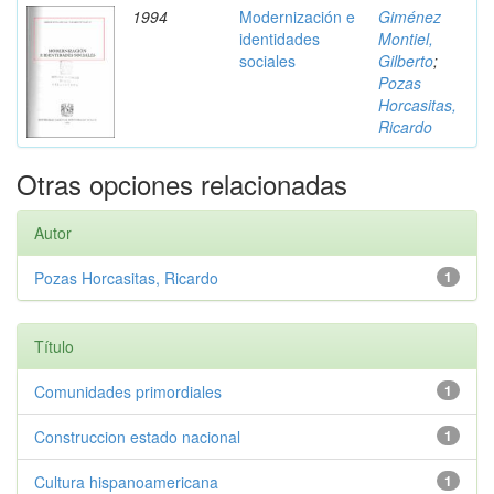
1994
Modernización e
Giménez
identidades
Montiel,
sociales
Gilberto
;
Pozas
Horcasitas,
Ricardo
Otras opciones relacionadas
Autor
Pozas Horcasitas, Ricardo
1
Título
Comunidades primordiales
1
Construccion estado nacional
1
Cultura hispanoamericana
1