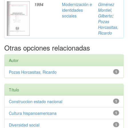
1994
Modernización e
Giménez
identidades
Montiel,
sociales
Gilberto
;
Pozas
Horcasitas,
Ricardo
Otras opciones relacionadas
Autor
Pozas Horcasitas, Ricardo
1
Título
Construccion estado nacional
1
Cultura hispanoamericana
1
Diversidad social
1