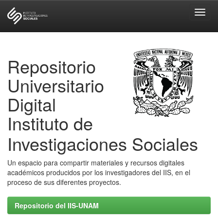
Skip
navigation
Repositorio
Universitario
Digital
Instituto de
Investigaciones Sociales
Un espacio para compartir materiales y recursos digitales
académicos producidos por los investigadores del IIS, en el
proceso de sus diferentes proyectos.
Repositorio del IIS-UNAM