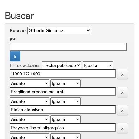
Buscar
Buscar:
por
Filtros actuales: