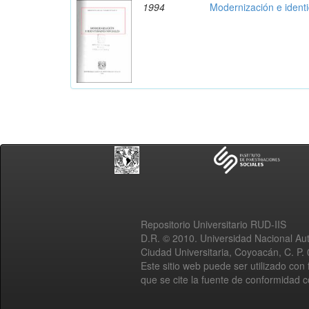
1994
Modernización e ident
Repositorio Universitario RUD-IIS
D.R. © 2010. Universidad Nacional A
Ciudad Universitaria, Coyoacán, C. P.
Este sitio web puede ser utilizado con 
que se cite la fuente de conformidad 