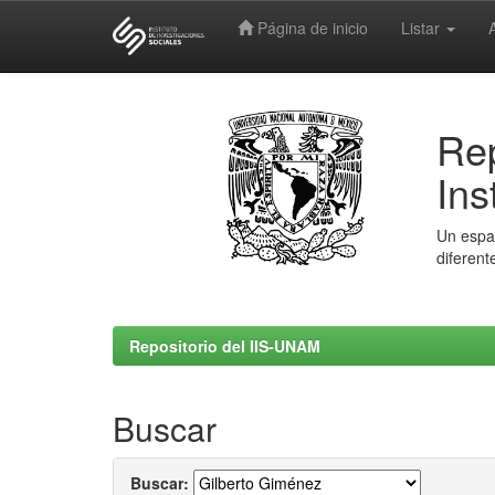
Página de inicio
Listar
Skip
navigation
Rep
Ins
Un espac
diferent
Repositorio del IIS-UNAM
Buscar
Buscar: