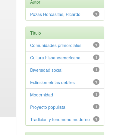
Autor
Pozas Horcasitas, Ricardo
1
Título
Comunidades primordiales
1
Cultura hispanoamericana
1
Diversidad social
1
Extinsion etnias debiles
1
Modernidad
1
Proyecto populista
1
Tradicion y fenomeno moderno
1