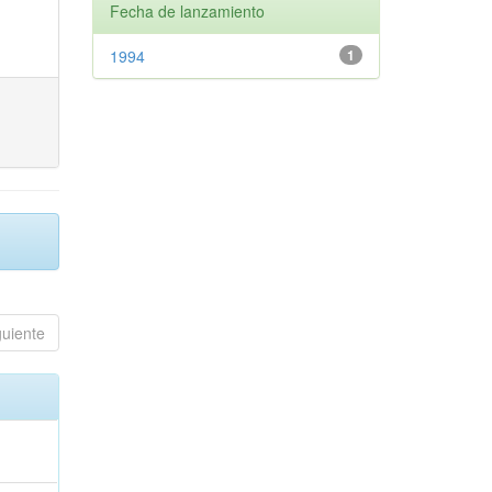
Fecha de lanzamiento
1994
1
guiente