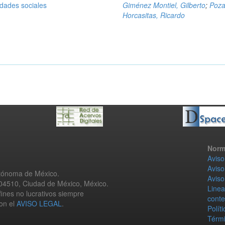
idades sociales
Giménez Montiel, Gilberto
;
Poz
Horcasitas, Ricardo
Norm
Aviso
Aviso
utónoma de México.
Aviso
 04510, Ciudad de México, México.
Linea
fines no lucrativos siempre
conte
con el
AVISO LEGAL
.
Polít
Térmi