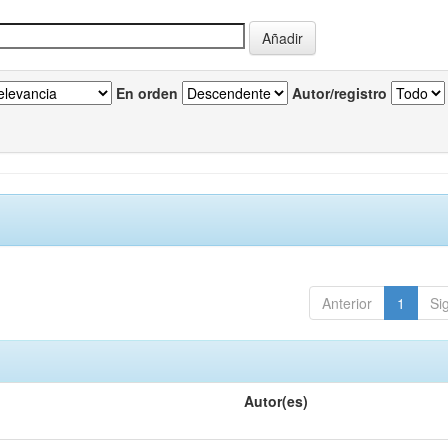
En orden
Autor/registro
Anterior
1
Si
Autor(es)