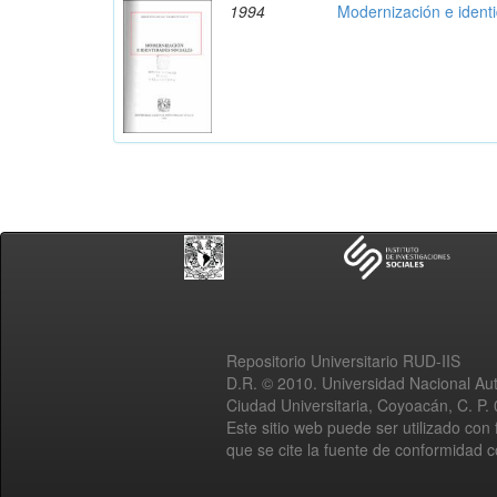
1994
Modernización e ident
Repositorio Universitario RUD-IIS
D.R. © 2010. Universidad Nacional A
Ciudad Universitaria, Coyoacán, C. P.
Este sitio web puede ser utilizado con 
que se cite la fuente de conformidad 