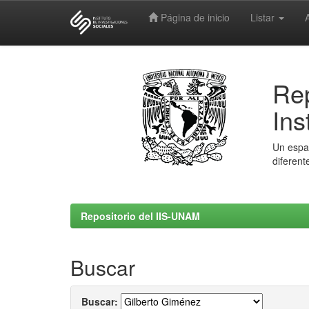
Página de inicio
Listar
Skip
navigation
Rep
Ins
Un espac
diferent
Repositorio del IIS-UNAM
Buscar
Buscar: