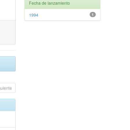
Fecha de lanzamiento
1994
1
guiente