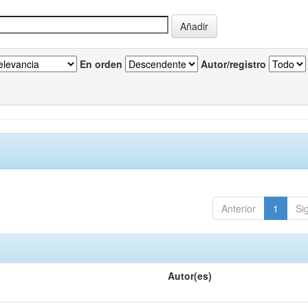
En orden
Autor/registro
Anterior
1
Si
Autor(es)