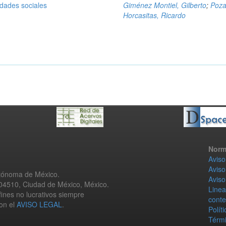
idades sociales
Giménez Montiel, Gilberto
;
Poz
Horcasitas, Ricardo
Norm
Aviso
Aviso
utónoma de México.
Aviso
 04510, Ciudad de México, México.
Linea
fines no lucrativos siempre
conte
con el
AVISO LEGAL
.
Polít
Térmi