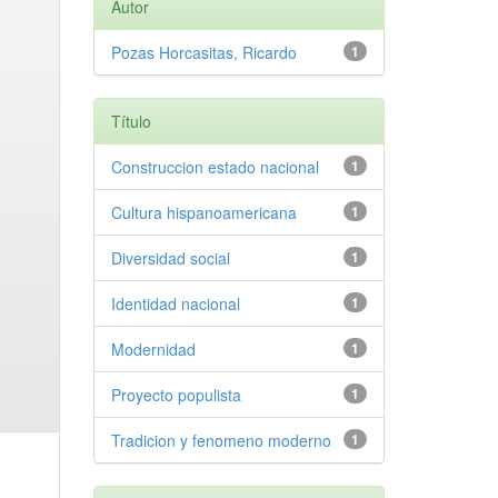
Autor
Pozas Horcasitas, Ricardo
1
Título
Construccion estado nacional
1
Cultura hispanoamericana
1
Diversidad social
1
Identidad nacional
1
Modernidad
1
Proyecto populista
1
Tradicion y fenomeno moderno
1