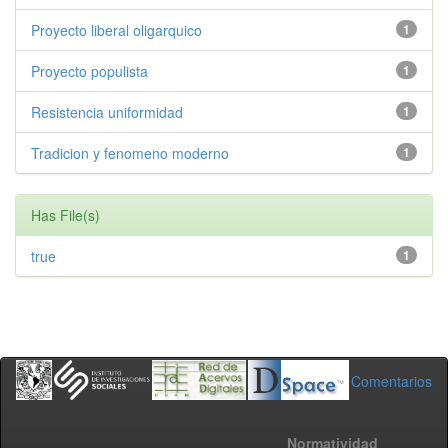
Proyecto liberal oligarquico
1
Proyecto populista
1
Resistencia uniformidad
1
Tradicion y fenomeno moderno
1
Has File(s)
true
1
Comentarios
Normatividad