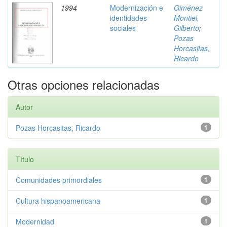
1994
Modernización e
Giménez
identidades
Montiel,
sociales
Gilberto
;
Pozas
Horcasitas,
Ricardo
Otras opciones relacionadas
Autor
Pozas Horcasitas, Ricardo
1
Título
Comunidades primordiales
1
Cultura hispanoamericana
1
Modernidad
1