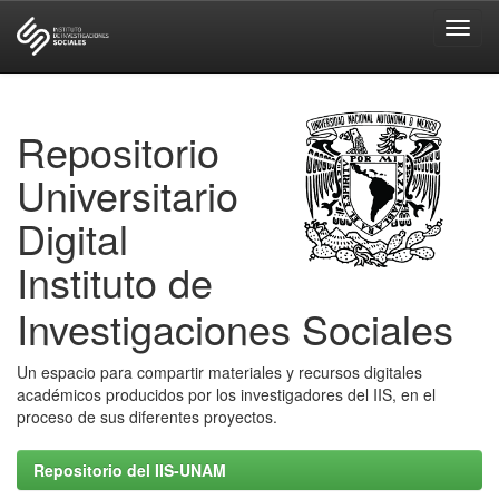
Skip
navigation
Repositorio
Universitario
Digital
Instituto de
Investigaciones Sociales
Un espacio para compartir materiales y recursos digitales
académicos producidos por los investigadores del IIS, en el
proceso de sus diferentes proyectos.
Repositorio del IIS-UNAM