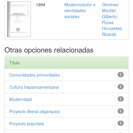
1994
Modernización e
Giménez
identidades
Montiel,
sociales
Gilberto
;
Pozas
Horcasitas,
Ricardo
Otras opciones relacionadas
Título
Comunidades primordiales
1
Cultura hispanoamericana
1
Modernidad
1
Proyecto liberal oligarquico
1
Proyecto populista
1