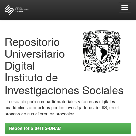
Skip
navigation
Repositorio
Universitario
Digital
Instituto de
Investigaciones Sociales
Un espacio para compartir materiales y recursos digitales
académicos producidos por los investigadores del IIS, en el
proceso de sus diferentes proyectos.
Repositorio del IIS-UNAM